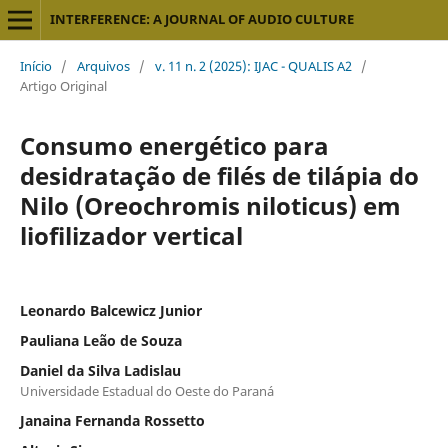
INTERFERENCE: A JOURNAL OF AUDIO CULTURE
Início
/
Arquivos
/
v. 11 n. 2 (2025): IJAC - QUALIS A2
/
Artigo Original
Consumo energético para
desidratação de filés de tilápia do
Nilo (Oreochromis niloticus) em
liofilizador vertical
Leonardo Balcewicz Junior
Pauliana Leão de Souza
Daniel da Silva Ladislau
Universidade Estadual do Oeste do Paraná
Janaina Fernanda Rossetto