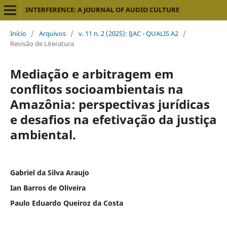
INTERFERENCE: A JOURNAL OF AUDIO CULTURE
Início
/
Arquivos
/
v. 11 n. 2 (2025): IJAC - QUALIS A2
/
Revisão de Literatura
Mediação e arbitragem em
conflitos socioambientais na
Amazônia: perspectivas jurídicas
e desafios na efetivação da justiça
ambiental.
Gabriel da Silva Araujo
Ian Barros de Oliveira
Paulo Eduardo Queiroz da Costa