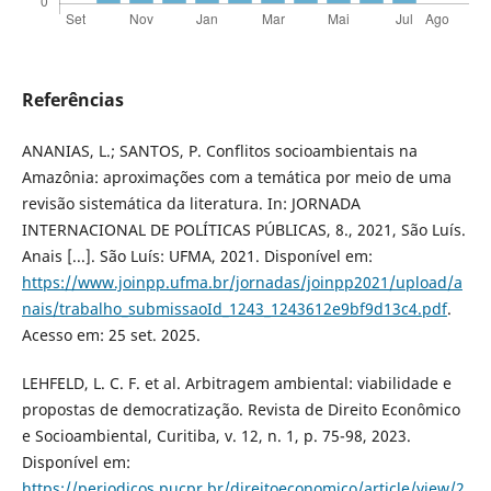
Referências
ANANIAS, L.; SANTOS, P. Conflitos socioambientais na
Amazônia: aproximações com a temática por meio de uma
revisão sistemática da literatura. In: JORNADA
INTERNACIONAL DE POLÍTICAS PÚBLICAS, 8., 2021, São Luís.
Anais [...]. São Luís: UFMA, 2021. Disponível em:
https://www.joinpp.ufma.br/jornadas/joinpp2021/upload/a
nais/trabalho_submissaoId_1243_1243612e9bf9d13c4.pdf
.
Acesso em: 25 set. 2025.
LEHFELD, L. C. F. et al. Arbitragem ambiental: viabilidade e
propostas de democratização. Revista de Direito Econômico
e Socioambiental, Curitiba, v. 12, n. 1, p. 75-98, 2023.
Disponível em:
https://periodicos.pucpr.br/direitoeconomico/article/view/2