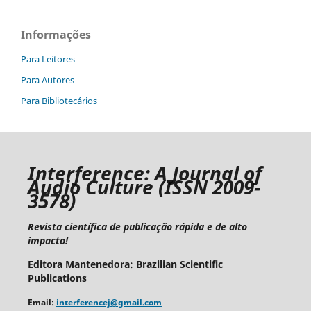
Informações
Para Leitores
Para Autores
Para Bibliotecários
I
nterference: A Journal of
Audio Culture
(ISSN 2009-
3578)
Revista científica de publicação rápida e de alto
impacto!
Editora Mantenedora: Brazilian Scientific
Publications
Email:
interferencej@gmail.com