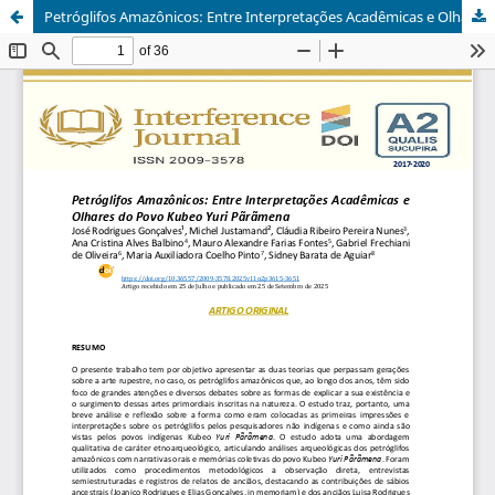
Petróglifos Amazônicos: Entre Interpretações Acadêmicas e Olhares do Povo Kubeo Yuri Pãrãmena