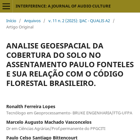
INTERFERENCE: A JOURNAL OF AUDIO CULTURE
Início
/
Arquivos
/
v. 11 n. 2 (2025): IJAC - QUALIS A2
/
Artigo Original
ANALISE GEOESPACIAL DA
COBERTURA DO SOLO NO
ASSENTAMENTO PAULO FONTELES
E SUA RELAÇÃO COM O CÓDIGO
FLORESTAL BRASILEIRO.
Ronalth Ferreira Lopes
Tecnólogo em Geoprocessamento- BRUKE ENGENHARIA/FTG-UFPA
Marcelo Augusto Machado Vasconcelos
Dr em Ciências Agrárias/Prof.permanente do PPGCITI
Paulo Celso Santiago Bittencourt