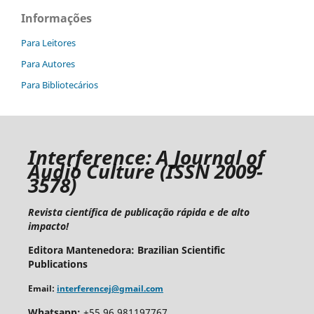
Informações
Para Leitores
Para Autores
Para Bibliotecários
I
nterference: A Journal of
Audio Culture
(ISSN 2009-
3578)
Revista científica de publicação rápida e de alto
impacto!
Editora Mantenedora: Brazilian Scientific
Publications
Email:
interferencej@gmail.com
Whatsapp:
+55 96 981197767