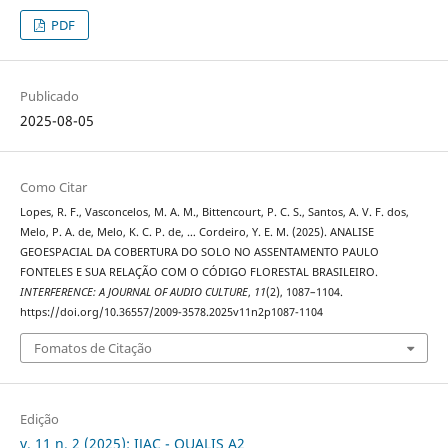
PDF
Publicado
2025-08-05
Como Citar
Lopes, R. F., Vasconcelos, M. A. M., Bittencourt, P. C. S., Santos, A. V. F. dos,
Melo, P. A. de, Melo, K. C. P. de, … Cordeiro, Y. E. M. (2025). ANALISE
GEOESPACIAL DA COBERTURA DO SOLO NO ASSENTAMENTO PAULO
FONTELES E SUA RELAÇÃO COM O CÓDIGO FLORESTAL BRASILEIRO.
INTERFERENCE: A JOURNAL OF AUDIO CULTURE
,
11
(2), 1087–1104.
https://doi.org/10.36557/2009-3578.2025v11n2p1087-1104
Fomatos de Citação
Edição
v. 11 n. 2 (2025): IJAC - QUALIS A2