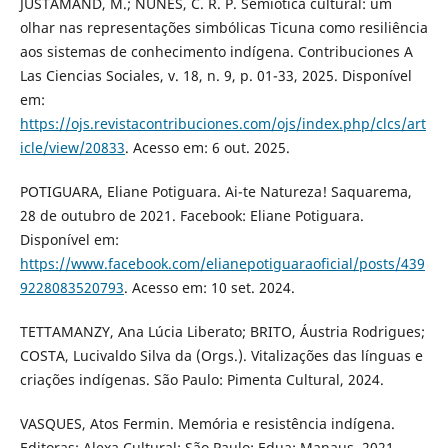
JUSTAMAND, M.; NUNES, C. R. P. Semiótica cultural: um
olhar nas representações simbólicas Ticuna como resiliência
aos sistemas de conhecimento indígena. Contribuciones A
Las Ciencias Sociales, v. 18, n. 9, p. 01-33, 2025. Disponível
em:
https://ojs.revistacontribuciones.com/ojs/index.php/clcs/art
icle/view/20833
. Acesso em: 6 out. 2025.
POTIGUARA, Eliane Potiguara. Ai-te Natureza! Saquarema,
28 de outubro de 2021. Facebook: Eliane Potiguara.
Disponível em:
https://www.facebook.com/elianepotiguaraoficial/posts/439
9228083520793
. Acesso em: 10 set. 2024.
TETTAMANZY, Ana Lúcia Liberato; BRITO, Áustria Rodrigues;
COSTA, Lucivaldo Silva da (Orgs.). Vitalizações das línguas e
criações indígenas. São Paulo: Pimenta Cultural, 2024.
VASQUES, Atos Fermin. Memória e resistência indígena.
Editoras: Alexa Cultural: São Paulo; Edua: Manaus, 2021.