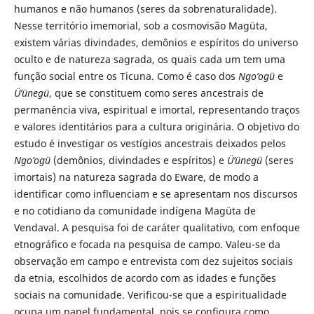
humanos e não humanos (seres da sobrenaturalidade).
Nesse território imemorial, sob a cosmovisão Magüta,
existem várias divindades, demônios e espíritos do universo
oculto e de natureza sagrada, os quais cada um tem uma
função social entre os Ticuna. Como é caso dos
Ngo’ogü
e
Ü’ünegü
, que se constituem como seres ancestrais de
permanência viva, espiritual e imortal, representando traços
e valores identitários para a cultura originária. O objetivo do
estudo é investigar os vestígios ancestrais deixados pelos
Ngo’ogü
(demônios, divindades e espíritos) e
Ü’ünegü
(seres
imortais) na natureza sagrada do Eware, de modo a
identificar como influenciam e se apresentam nos discursos
e no cotidiano da comunidade indígena Magüta de
Vendaval. A pesquisa foi de caráter qualitativo, com enfoque
etnográfico e focada na pesquisa de campo. Valeu-se da
observação em campo e entrevista com dez sujeitos sociais
da etnia, escolhidos de acordo com as idades e funções
sociais na comunidade. Verificou-se que a espiritualidade
ocupa um papel fundamental, pois se configura como