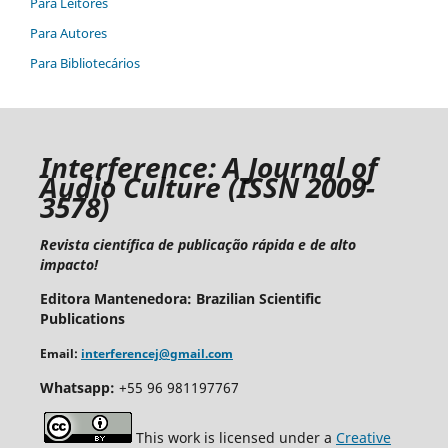
Para Leitores
Para Autores
Para Bibliotecários
I
nterference: A Journal of
Audio Culture
(ISSN 2009-
3578)
Revista científica de publicação rápida e de alto
impacto!
Editora Mantenedora: Brazilian Scientific
Publications
Email:
interferencej@gmail.com
Whatsapp:
+55 96 981197767
This work is licensed under a
Creative