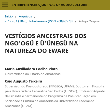
INTERFERENCE: A JOURNAL OF AUDIO CULTURE
Início
/
Arquivos
/
v. 12 n. 1 (2026): Interference (ISSN 2009-3578)
/
Artigo Original
VESTÍGIOS ANCESTRAIS DOS
NGO’OGÜ E Ü’ÜNEGÜ NA
NATUREZA DO EWARE
Maria Auxiliadora Coelho Pinto
Universidade do Estado do Amazonas
Caio Augusto Teixeira
Supervisor do Pós-doutorado (PPGSCA/UFAM). Doutor em Filosofia
pela Universidade Federal de São Carlos (UFSCar). Professor Adjunto
de Filosofia e permanente do Programa de Pós-Graduação em
Sociedade e Cultura na Amazônia da Universidade Federal do
Amazonas (UFAM).